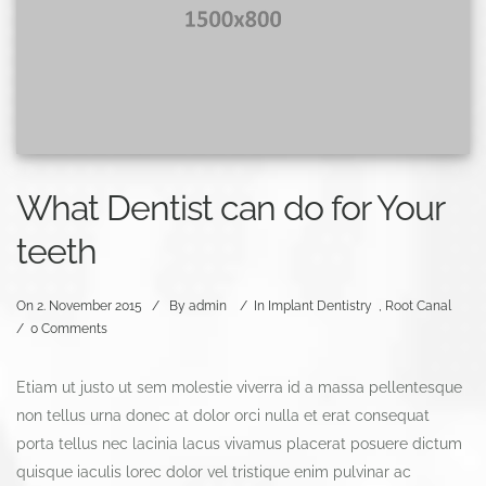
What Dentist can do for Your
teeth
On
2. November 2015
/
By
admin
/
In
Implant Dentistry
,
Root Canal
/
0 Comments
Etiam ut justo ut sem molestie viverra id a massa pellentesque
non tellus urna donec at dolor orci nulla et erat consequat
porta tellus nec lacinia lacus vivamus placerat posuere dictum
quisque iaculis lorec dolor vel tristique enim pulvinar ac