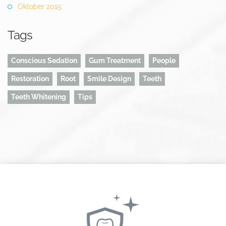
Oktober 2015
Tags
Conscious Sedation
Gum Treatment
People
Restoration
Root
Smile Design
Teeth
Teeth Whitening
Tips